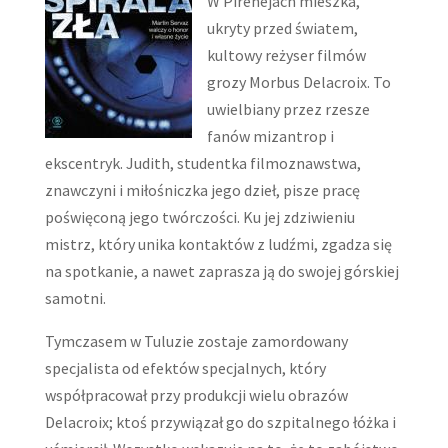
W Pirenejach mieszka,
ukryty przed światem,
kultowy reżyser filmów
grozy Morbus Delacroix. To
uwielbiany przez rzesze
fanów mizantrop i
ekscentryk. Judith, studentka filmoznawstwa,
znawczyni i miłośniczka jego dzieł, pisze pracę
poświęconą jego twórczości. Ku jej zdziwieniu
mistrz, który unika kontaktów z ludźmi, zgadza się
na spotkanie, a nawet zaprasza ją do swojej górskiej
samotni.
Tymczasem w Tuluzie zostaje zamordowany
specjalista od efektów specjalnych, który
współpracował przy produkcji wielu obrazów
Delacroix; ktoś przywiązał go do szpitalnego łóżka i