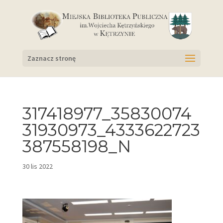
Zaznacz stronę
317418977_35830074
31930973_4333622723
387558198_N
30 lis 2022