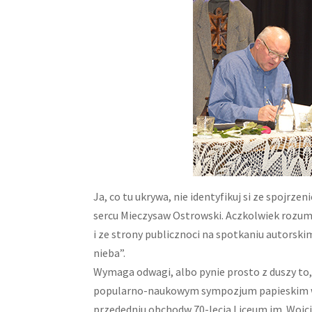
Ja, co tu ukrywa, nie identyfikuj si ze spojrze
sercu Mieczysaw Ostrowski. Aczkolwiek rozum
i ze strony publicznoci na spotkaniu autorski
nieba”.
Wymaga odwagi, albo pynie prosto z duszy to,
popularno-naukowym sympozjum papieskim w S
przededniu obchodw 70-lecia Liceum im. Wojci