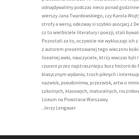
odnajdywalimy podczas nieco ponad godzinneg
wierszy Jana Twardowskiego, czy Karola Wojtyy
strofy a wersy, odezway si szybko asocjacj z D
cz to wielbiciele literatury i poezji, stali byw
Pozostali za to, oczywicie nie wykluczajc ich 
z autorem prezentowanej tego wieczoru ksiki. O
licealnej awki, nauczyciele, ktrzy wwczas byli
rzuceni przez najstraszniejsz burz historii d
klasycznym wydaniu, troch piknych i interesuj
nazwisk, pseudonimw, przezwisk, artw o minio
szkolnych, klasowych, maturalnych, rocznikow
Liceum na Powstacw Warszawy.
. Jerzy Lengauer