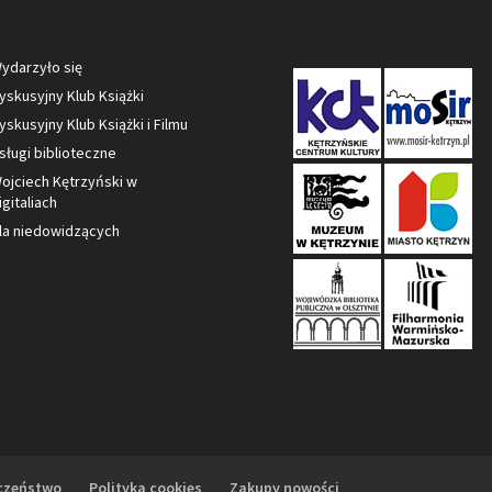
ydarzyło się
yskusyjny Klub Książki
yskusyjny Klub Książki i Filmu
sługi biblioteczne
ojciech Kętrzyński w
igitaliach
la niedowidzących
czeństwo
Polityka cookies
Zakupy nowości