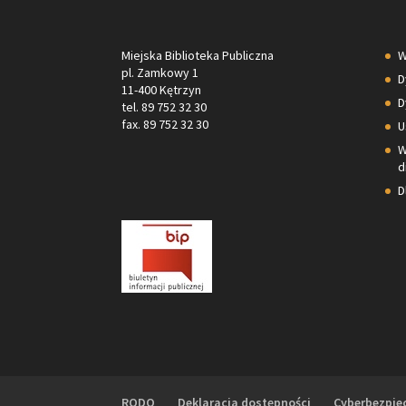
Miejska Biblioteka Publiczna
W
pl. Zamkowy 1
D
11-400 Kętrzyn
D
tel. 89 752 32 30
fax. 89 752 32 30
U
W
d
D
RODO
Deklaracja dostępności
Cyberbezpie