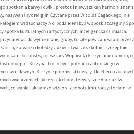
o spotkania barwy i dwiki, prostot i niewyszukan harmoni znan z
, nazywan liryk religijn. Czytane przez Witolda Gagackiego, nie
ekalogiem wrd suchaczy. A ci podzieleni byli w sposb szczeglny. Sp
alcy spotka kulturalnych i artystycznych, inteligencka cz miasta.
z przynalenoci do wymienionej grupy, to cile powizani wspln przes
ni to, koleanki i koledzy z dziecistwa, ze szkolnej, szczeglnie
 rwienikami licealistw, mieszkacy Wopawek i ktrzynianie dopiero, c
o Rastenburga – Ktrzyna. Troch byo spotkania autorskiego w
cych sw o dawnym Ktrzynie polonistki i rusycystki. Nieco rzuconyc
nych wydarzeniach, ktre s tak charakterystyczne dla zjazdw
ych, co wanie tak bardzo wizao si z sobotnimi uroczystociami w