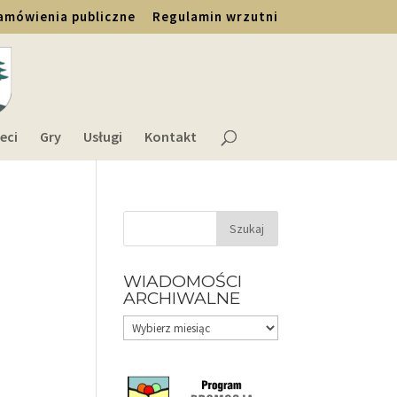
amówienia publiczne
Regulamin wrzutni
eci
Gry
Usługi
Kontakt
WIADOMOŚCI
ARCHIWALNE
Wiadomości
archiwalne