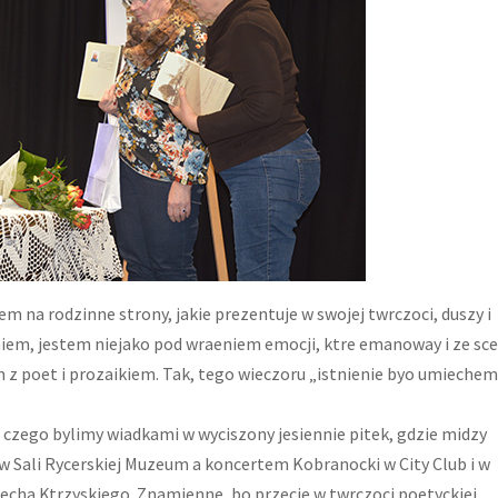
niem na rodzinne strony, jakie prezentuje w swojej twrczoci, duszy i
iem, jestem niejako pod wraeniem emocji, ktre emanoway i ze sce
m z poet i prozaikiem. Tak, tego wieczoru „istnienie byo umiechem
 czego bylimy wiadkami w wyciszony jesiennie pitek, gdzie midzy
ali Rycerskiej Muzeum a koncertem Kobranocki w City Club i w
echa Ktrzyskiego. Znamienne, bo przecie w twrczoci poetyckiej