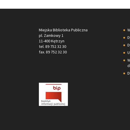
Miejska Biblioteka Publiczna
W
pl. Zamkowy 1
D
11-400 Kętrzyn
D
tel. 89 752 32 30
fax. 89 752 32 30
U
W
d
D