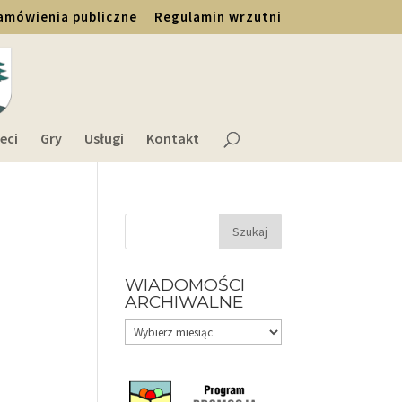
amówienia publiczne
Regulamin wrzutni
eci
Gry
Usługi
Kontakt
WIADOMOŚCI
ARCHIWALNE
Wiadomości
archiwalne