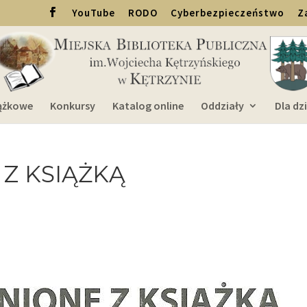
YouTube
RODO
Cyberbezpieczeństwo
Z
ążkowe
Konkursy
Katalog online
Oddziały
Dla dzi
Z KSIĄŻKĄ